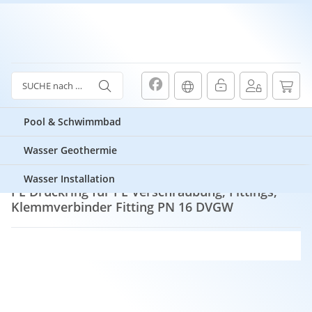
Pool & Schwimmbad
Wasser Geothermie
PE Druckring für PE Verschraubung, Fittings, Klemmverbinder Fitting PN 16 DVGW
Wasser Installation
PE Druckring für PE Verschraubung, Fittings,
Klemmverbinder Fitting PN 16 DVGW
0,08 €
ab
inkl. 19 % MwSt. zzgl.
Versandkosten
Lieferzeit:
ab
1-2 Werktage