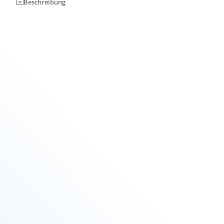
Beschreibung
Bitte beachten Sie, dass nur geprüfte und zertifizierte Fittings
für den Einsatz im Trinkwasserbereich zugelassen sind. Die
Zulassungen für das jeweilige Land, welche von einer
unabhängigen Prüfstelle ausgestellt wird, finden sie unten
aufgeführt. Dadurch ist immer ein höchster
Qualitätsstandard gewährleistet.