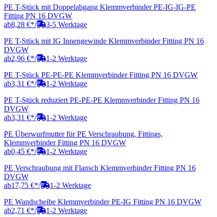
PE T-Stück mit Doppelabgang Klemmverbinder PE-IG-IG-PE
Fitting PN 16 DVGW
ab
8,28 €
*
/
3-5 Werktage
PE T-Stück mit IG Innengewinde Klemmverbinder Fitting PN 16
DVGW
ab
2,96 €
*
/
1-2 Werktage
PE T-Stück PE-PE-PE Klemmverbinder Fitting PN 16 DVGW
ab
3,31 €
*
/
1-2 Werktage
PE T-Stück reduziert PE-PE-PE Klemmverbinder Fitting PN 16
DVGW
ab
3,31 €
*
/
1-2 Werktage
PE Überwurfmutter für PE Verschraubung, Fittings,
Klemmverbinder Fitting PN 16 DVGW
ab
0,45 €
*
/
1-2 Werktage
PE Verschraubung mit Flansch Klemmverbinder Fitting PN 16
DVGW
ab
17,75 €
*
/
1-2 Werktage
PE Wandscheibe Klemmverbinder PE-IG Fitting PN 16 DVGW
ab
2,71 €
*
/
1-2 Werktage