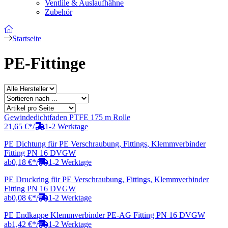
Ventlile & Auslaufhähne
Zubehör
Startseite
PE-Fittinge
Gewindedichtfaden PTFE 175 m Rolle
21,65 €
*
/
1-2 Werktage
PE Dichtung für PE Verschraubung, Fittings, Klemmverbinder
Fitting PN 16 DVGW
ab
0,18 €
*
/
1-2 Werktage
PE Druckring für PE Verschraubung, Fittings, Klemmverbinder
Fitting PN 16 DVGW
ab
0,08 €
*
/
1-2 Werktage
PE Endkappe Klemmverbinder PE-AG Fitting PN 16 DVGW
ab
1,42 €
*
/
1-2 Werktage