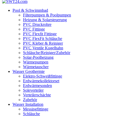
Pool & Schwimmbad
Filterpumpen & Poolpumpen
Heizung & Solarsteuerung
PVC Druckrohre
PVC Fittinge
PVC Flexfit Fittinge
PVC FlexFit Schläuche
PVC Kleber & Reiniger
PVC Ventile Kugelhahn
Schläuche/Reiniger/Zubehör
Solar-Poolheizung
Wärmepumpen
Wärmetauscher
Wasser Geothermie
Elektro-Schweißfittinge
Erdwärmekollektorset
Erdwärmesonden
Soleverteiler
Verteilerschächte
Zubehör
Wasser Installation
Messingfittinge
Schläuche