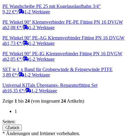
PE Wandscheibe PE 25 mit Kugelauslaufhahn 3/4"
9,22 €
*
/
1-2 Werktage
PE Winkel 90° Klemmverbinder PE-PE Fitting PN 16 DVGW
ab
2,08 €
*
/
1-2 Werktage
PE Winkel 90° PE-AG Klemmverbinder Fitting PN 16 DVGW
ab
1,73 €
*
/
1-2 Werktage
PE Winkel 90° PE-IG Klemmverbinder Fitting PN 16 DVGW
ab
2,05 €
*
/
1-2 Werktage
SET je 1 x Band für Grobgewinde & Feingewinde PTFE
3,89 €
*
/
1-2 Werktage
Universal KITals Übergangs- Reparaturfitting Set
ab
16,35 €
*
/
1-2 Werktage
Zeige
1
bis
24
(von insgesamt
24
Artikeln)
1
Seiten:
Zurück
* Änderungen und Irrtümer vorbehalten.