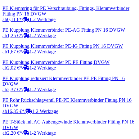
PE Klemmring für PE Verschraubung, Fittings, Klemmverbinder
Fitting PN 16 DVGW
ab
0,11 €
*
/
1-2 Werktage
PE Kupplung Klemmverbinder PE-AG Fitting PN 16 DVGW
ab
1,25 €
*
/
1-2 Werktage
PE Kupplung Klemmverbinder PE-IG Fitting PN 16 DVGW
ab
1,67 €
*
/
1-2 Werktage
PE Kupplung Klemmverbinder PE-PE Fitting DVGW
ab
2,02 €
*
/
1-2 Werktage
PE Kupplung reduziert Klemmverbinder PE-PE Fitting PN 16
DVGW
ab
2,37 €
*
/
1-2 Werktage
PE Rohr Rückschlagventil PE-PE Klemmverbinder Fitting PN 16
DVGW
ab
16,35 €
*
/
1-2 Werktage
PE T-Stück mit AG Außengewinde Klemmverbinder Fitting PN 16
DVGW
ab
2,20 €
*
/
1-2 Werktage