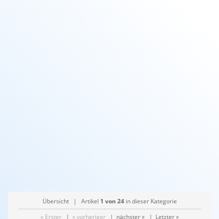
Zulassung
DVGW
Druck
20 bar
Temperatur
-200° C bis + 240°C
Größe
175 m Rolle
Monatge
einfach & schnell anwendbar
Verfallsdatum
kein Verfallsdatum
Übersicht
| Artikel
1 von 24
in dieser Kategorie
« Erster
|
« vorheriger
|
nächster »
|
Letzter »