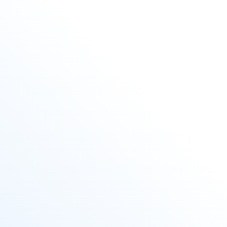
Für die ober-und unterirdische Montage geeignet
schnelle, hochwertige montagefreundliche Verbindung von PVC-
Schlauch auf PVC-Schlauch/auf PVC-Rohr bzw.
Gewindeanschlüssen (wie Pumpen, Armaturen usw.)
unkomplizierte Verlegung, - keine Wartezeit, Einsparung von
Installationsmaterial
Gute Beständigkeit gegen Salzlösung, verdünnte Säuren und
Alkalien.