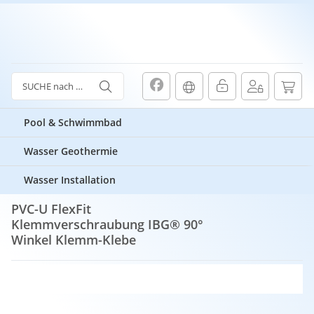
Pool & Schwimmbad
Wasser Geothermie
Pool & Schwimmbad
PVC Flexfit Fittinge
Wasser Installation
PVC-U FlexFit Klemmverschraubung IBG® 90° Winkel Klemm-Klebe
PVC-U FlexFit
Klemmverschraubung IBG® 90°
Winkel Klemm-Klebe
7,60 €
ab