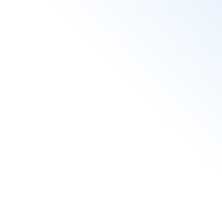
inkl. 19 % MwSt. zzgl.
Versandkosten
Lieferzeit:
ab
1-2 Werktage
In den Warenkorb
oder
jetzt gleich
zu
Art.Nr.:
30404
Hersteller:
PERAPLAS
weitere Artikel >>
PERAPLAS
Artikeldatenblatt drucken
Frage zu Artikel
Bewertung schreiben