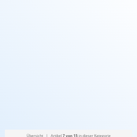
Art
90° Winkel
Druck
bis 4 bar
Hersteller
Praher
Anschluss
Klemm-Klebe
Übersicht
| Artikel
7 von 15
in dieser Kategorie