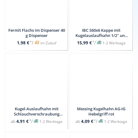
Fermit Flachs im Dispenser 40
IBC S60x6 Kappe mit
g Dispenser
Kugelauslaufhahn 1/2" und
3/4" Doppelhahn
*
/
*
/
1,98 €
15,99 €
im Zulauf
1-2 Werktage
Schlauchanschluss
Kugel-Auslaufhahn mit
Messing Kugelhahn AG-IG
Schlauchverschraubung
Hebelgriff rot
Hebelgriff
*
/
*
/
4,91 €
4,09 €
ab
ab
1-2 Werktage
1-2 Werktage