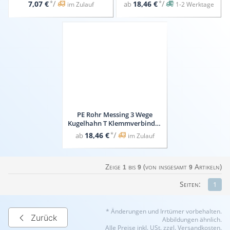
Fermit Dichtungspaste 150g, 2
IG
*
/
*
/
7,07 €
18,46 €
ab
im Zulauf
1-2 Werktage
Rollen PTFE Band für
Feingewinde)
PE Rohr Messing 3 Wege
Kugelhahn T Klemmverbinder
IG
*
/
18,46 €
ab
im Zulauf
Zeige
bis
(von insgesamt
Artikeln)
1
9
9
Seiten:
1
* Änderungen und Irrtümer vorbehalten.
Zurück
Abbildungen ähnlich.
Alle Preise inkl. USt. zzgl. Versandkosten.